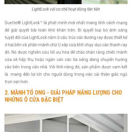
LightLock với cơ chế hoạt động tân tiến
Duette® LightLock™ là phát minh mới nhất mang tính cách mạng
để giải quyết bài toán khó khăn trên. Bí quyết loại bỏ ánh sáng
tuyệt đối của LightLock nằm ở cấu trúc các đường ray được thiết kế
ở hai bên và phần mành chữ U xếp vừa khít chạy dọc các thanh ray
đó. Nó được nghiên cứu tối ưu hóa để chắc chắn rằng chiếc mành
cửa sẽ hấp thụ hoặc ngăn cản các tia sáng đang chuyển hướng
vào bên trong căn nhà. Với tính năng đó, sản phẩm được cam kết
là mang đến lợi ích cho người dùng trong việc cải thiện giấc ngủ
trọn vẹn hơn.
2. MÀNH TỔ ONG - GIẢI PHÁP NĂNG LƯỢNG CHO
NHỮNG Ô CỬA ĐẶC BIỆT