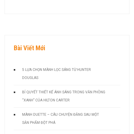
Bài Viết Mới
5 LỰA CHỌN MÀNH LỌC SÁNG TỪ HUNTER
DOUGLAS
BÍ QUYẾT THIẾT KẾ ÁNH SÁNG TRONG VĂN PHÒNG
“XANH” CỦA HILTON CARTER
MÀNH DUETTE – CÂU CHUYỆN ĐẰNG SAU MỘT
SẢN PHẨM ĐỘT PHÁ