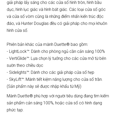
giải pháp lấy sáng cho các cửa sổ hình tròn, hình bầu
dục, hình lục giác và hình bát giác. Các loại cửa sổ góc
và cửa sổ vòm cũng là những điểm nhấn kiến trúc độc
đáo, và Hunter Douglas đều có giải pháp cho mọi khuôn
hình cửa sổ.
Phiên bản khác của mành Duette® bao gồm:
- LightLock™: Dành cho phòng ngủ cần cản sáng 100%
- VertiGlide™: Lựa chọn lý tưởng cho các cửa mở từ bên
sườn theo chiều dọc
- Sidelights™: Dành cho các giải pháp cửa sổ hẹp
- SkyLift™: Mành tiết kiệm năng lượng cho cửa sổ trần.
(Sản phẩm này sẽ được nhập khẩu từ Mỹ)
Mành Duette® phù hợp với người tiêu dùng đang tìm kiếm
sản phẩm cản sáng 100%, hoặc cửa sổ có hình dạng
phức tạp.