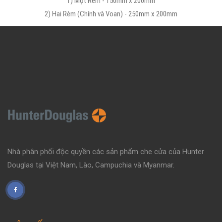
1) Một Rèm - 150mm x 200mm
2) Hai Rèm (Chính và Voan) - 250mm x 200mm
Nhà phân phối độc quyền các sản phẩm che cửa của Hunter
Douglas tại Việt Nam, Lào, Campuchia và Myanmar.