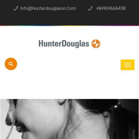
Info@hunterdouglasvn.com
+84904666438