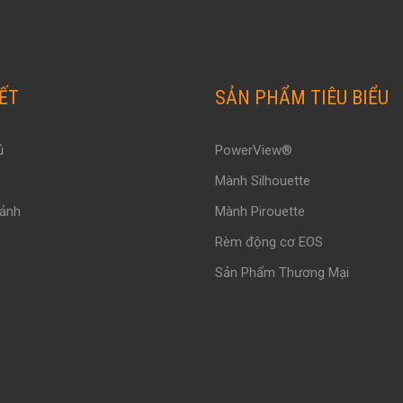
KẾT
SẢN PHẨM TIÊU BIỂU
ủ
PowerView®
Mành Silhouette
 ảnh
Mành Pirouette
Rèm động cơ EOS
Sản Phẩm Thương Mại