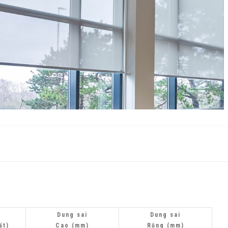
Dung sai
Dung sai
ất)
Cao
(mm)
Rộng
(mm)