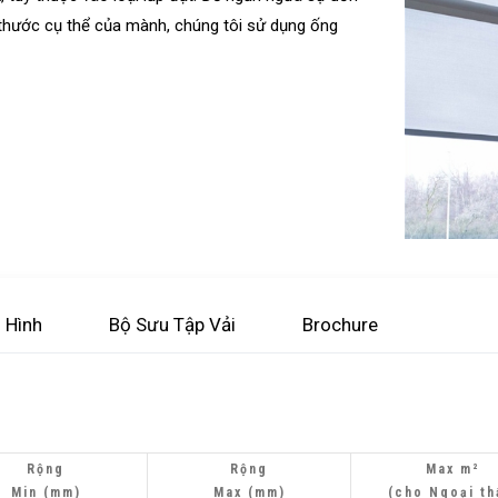
h thước cụ thể của mành, chúng tôi sử dụng ống
 Hình
Bộ Sưu Tập Vải
Brochure
Rộng
Rộng
Max
m²
Min (mm)
Max (mm)
(cho Ngoại th