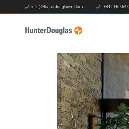
Info@hunterdouglasvn.com
+8490466643