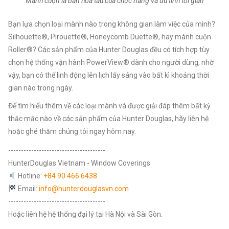
Mành cuộn là bản hòa tấu của chức năng và ưu tính tối giản
Bạn lựa chọn loại mành nào trong không gian làm việc của mình?
Silhouette®, Pirouette®, Honeycomb Duette®, hay mành cuộn
Roller®? Các sản phẩm của Hunter Douglas đều có tích hợp tùy
chọn hệ thống vận hành PowerView® dành cho người dùng, nhờ
vậy, bạn có thể linh động lên lịch lấy sáng vào bất kì khoảng thời
gian nào trong ngày.
Để tìm hiểu thêm về các loại mành và được giải đáp thêm bất kỳ
thắc mắc nào về các sản phẩm của Hunter Douglas, hãy liên hệ
hoặc ghé thăm chúng tôi ngay hôm nay.
--------------------------------------
HunterDouglas Vietnam - Window Coverings
Hotline:
+84 90 466 6438
Email:
info@hunterdouglasvn.com
--------------------------------------
Hoặc liên hệ hệ thống đại lý tại Hà Nội và Sài Gòn.