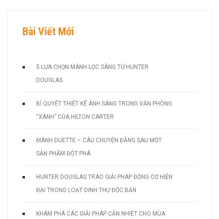
Bài Viết Mới
5 LỰA CHỌN MÀNH LỌC SÁNG TỪ HUNTER
DOUGLAS
BÍ QUYẾT THIẾT KẾ ÁNH SÁNG TRONG VĂN PHÒNG
“XANH” CỦA HILTON CARTER
MÀNH DUETTE – CÂU CHUYỆN ĐẰNG SAU MỘT
SẢN PHẨM ĐỘT PHÁ
HUNTER DOUGLAS TRAO GIẢI PHÁP ĐỘNG CƠ HIỆN
ĐẠI TRONG LOẠT DINH THỰ ĐỘC BẢN
KHÁM PHÁ CÁC GIẢI PHÁP CẢN NHIỆT CHO MÙA