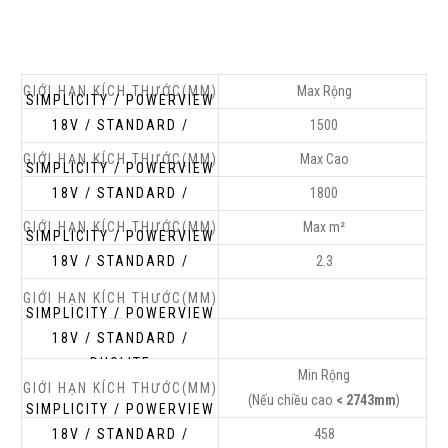
Max Rộng
1500
Max Cao
1800
Max m²
2.3
Min Rộng
(Nếu chiều cao
< 2743mm
)
458