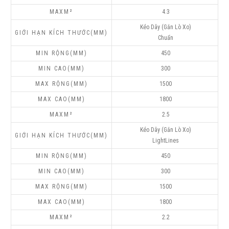
4.3
Kéo Dây (Gắn Lò Xo)
Chuẩn
450
300
1500
1800
2.5
Kéo Dây (Gắn Lò Xo)
LightLines
450
300
1500
1800
2.2