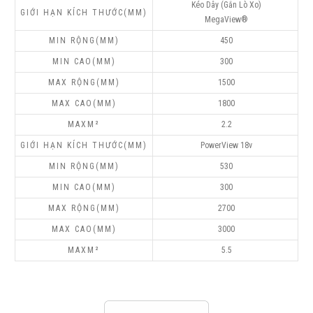
Kéo Dây (Gắn Lò Xo)
MegaView®
450
300
1500
1800
2.2
PowerView 18v
530
300
2700
3000
5.5