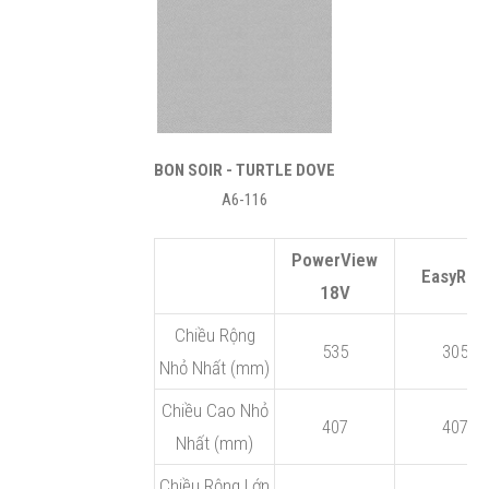
BON SOIR
- TURTLE DOVE
A6-116
PowerView
EasyRise
18V
Chiều Rộng
535
305
Nhỏ Nhất (mm)
Chiều Cao Nhỏ
407
407
Nhất (mm)
Chiều Rộng Lớn