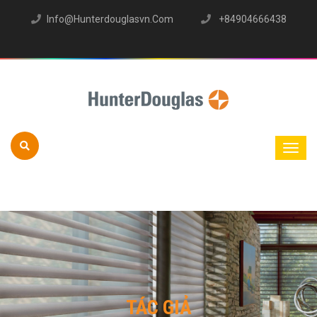
Info@hunterdouglasvn.com
+84904666438
TÁC GIẢ